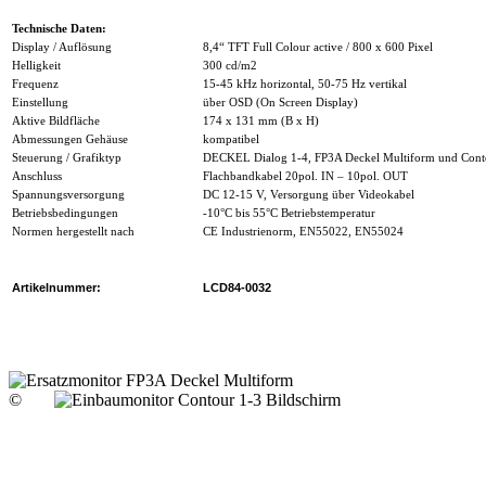
Technische Daten:
Display / Auflösung
8,4“ TFT Full Colour active / 800 x 600 Pixel
Helligkeit
300 cd/m2
Frequenz
15-45 kHz horizontal, 50-75 Hz vertikal
Einstellung
über OSD (On Screen Display)
Aktive Bildfläche
174 x 131 mm (B x H)
Abmessungen Gehäuse
kompatibel
Steuerung / Grafiktyp
DECKEL Dialog 1-4, FP3A Deckel Multiform und Conto
Anschluss
Flachbandkabel 20pol. IN – 10pol. OUT
Spannungsversorgung
DC 12-15 V, Versorgung über Videokabel
Betriebsbedingungen
-10°C bis 55°C Betriebstemperatur
Normen hergestellt nach
CE Industrienorm, EN55022, EN55024
Artikelnummer:
LCD84-0032
©