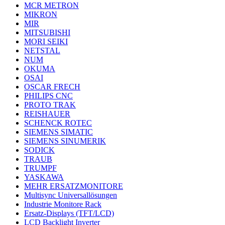
MCR METRON
MIKRON
MIR
MITSUBISHI
MORI SEIKI
NETSTAL
NUM
OKUMA
OSAI
OSCAR FRECH
PHILIPS CNC
PROTO TRAK
REISHAUER
SCHENCK ROTEC
SIEMENS SIMATIC
SIEMENS SINUMERIK
SODICK
TRAUB
TRUMPF
YASKAWA
MEHR ERSATZMONITORE
Multisync Universallösungen
Industrie Monitore Rack
Ersatz-Displays (TFT/LCD)
LCD Backlight Inverter