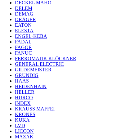
DECKEL MAHO
DELEM
DEMAG
DRÄGER
EATON
ELESTA
ENGEL-KEBA
FADAL
FAGOR
FANUC
FERROMATIK KLÖCKNER
GENERAL ELECTRIC
GILDEMEISTER
GRUNDIG
HAAS
HEIDENHAIN
HELLER
HURCO
INDEX
KRAUSS MAFFEI
KRONES
KUKA
LVD
LICCON
MAZAK