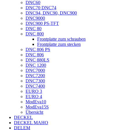
DNC60
DNC70 DNC74
DNC94, DNC90, DNC900
DNC9000
DNC900 PS-TFT
DNC 80
DNC 800
Frontplatte zum schrauben
Frontplatte zum stecken
DNC 806 PS
DNC 806
DNC 880LS
DNC 1200
DNC7000
DNC7200
DNC7300
DNC7400
EURO 3
EURO 4
ModEva10
ModEva15S
Übersicht
DECKEL
DECKEL MAHO
DELEM