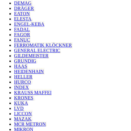
DEMAG
DRÄGER
EATON
ELESTA
ENGEL-KEBA
FADAL
FAGOR
FANUC
FERROMATIK KLÖCKNER
GENERAL ELECTRIC
GILDEMEISTER
GRUNDIG
HAAS
HEIDENHAIN
HELLER
HURCO
INDEX
KRAUSS MAFFEI
KRONES
KUKA
LVD
LICCON
MAZAK
MCR METRON
MIKRON