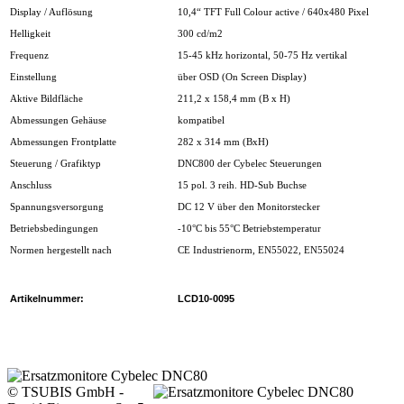
Display / Auflösung
10,4“ TFT Full Colour active / 640x480 Pixel
Helligkeit
300 cd/m2
Frequenz
15-45 kHz horizontal, 50-75 Hz vertikal
Einstellung
über OSD (On Screen Display)
Aktive Bildfläche
211,2 x 158,4 mm (B x H)
Abmessungen Gehäuse
kompatibel
Abmessungen Frontplatte
282 x 314 mm (BxH)
Steuerung / Grafiktyp
DNC800 der Cybelec Steuerungen
Anschluss
15 pol. 3 reih. HD-Sub Buchse
Spannungsversorgung
DC 12 V über den Monitorstecker
Betriebsbedingungen
-10°C bis 55°C Betriebstemperatur
Normen hergestellt nach
CE Industrienorm, EN55022, EN55024
Artikelnummer:
LCD10-0095
© TSUBIS GmbH -