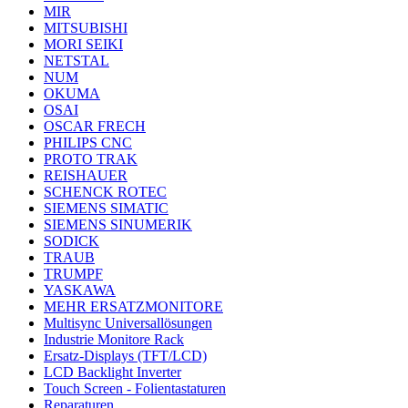
MIR
MITSUBISHI
MORI SEIKI
NETSTAL
NUM
OKUMA
OSAI
OSCAR FRECH
PHILIPS CNC
PROTO TRAK
REISHAUER
SCHENCK ROTEC
SIEMENS SIMATIC
SIEMENS SINUMERIK
SODICK
TRAUB
TRUMPF
YASKAWA
MEHR ERSATZMONITORE
Multisync Universallösungen
Industrie Monitore Rack
Ersatz-Displays (TFT/LCD)
LCD Backlight Inverter
Touch Screen - Folientastaturen
Reparaturen