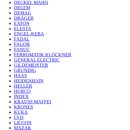
DECKEL MAHO
DELEM
DEMAG
DRÄGER
EATON
ELESTA
ENGEL-KEBA
FADAL
FAGOR
FANUC
FERROMATIK KLÖCKNER
GENERAL ELECTRIC
GILDEMEISTER
GRUNDIG
HAAS
HEIDENHAIN
HELLER
HURCO
INDEX
KRAUSS MAFFEI
KRONES
KUKA
LVD
LICCON
MAZAK