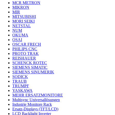
MCR METRON
MIKRON
MIR
MITSUBISHI
MORI SEIKI
NETSTAL
NUM
OKUMA
OSAI
OSCAR FRECH
PHILIPS CNC
PROTO TRAK
REISHAUER
SCHENCK ROTEC
SIEMENS SIMATIC
SIEMENS SINUMERIK
SODICK
TRAUB
TRUMPF
YASKAWA
MEHR ERSATZMONITORE
Multisync Universallösungen
Industrie Monitore Rack
Ersatz-Displays (TFT/LCD)
LCD Backlight Inverter