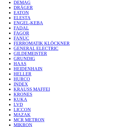
DEMAG
DRÄGER
EATON
ELESTA
ENGEL-KEBA
FADAL
FAGOR
FANUC
FERROMATIK KLÖCKNER
GENERAL ELECTRIC
GILDEMEISTER
GRUNDIG
HAAS
HEIDENHAIN
HELLER
HURCO
INDEX
KRAUSS MAFFEI
KRONES
KUKA
LVD
LICCON
MAZAK
MCR METRON
MIKRON