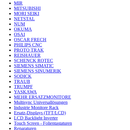
MIR
MITSUBISHI
MORI SEIKI
NETSTAL
NUM
OKUMA
OSAI
OSCAR FRECH
PHILIPS CNC
PROTO TRAK
REISHAUER
SCHENCK ROTEC
SIEMENS SIMATIC
SIEMENS SINUMERIK
SODICK
TRAUB
TRUMPF
YASKAWA
MEHR ERSATZMONITORE
Multisync Universallösungen
Industrie Monitore Rack
Ersatz-Displays (TFT/LCD)
LCD Backlight Inverter
Touch Screen - Folientastaturen
Reparaturen