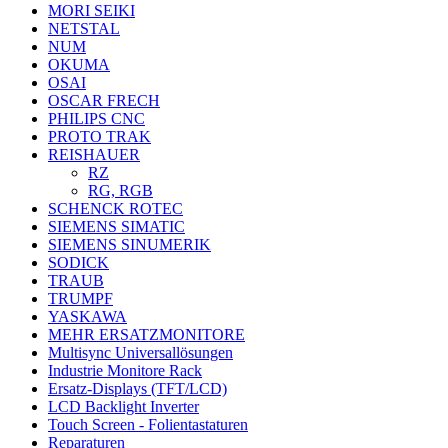
MORI SEIKI
NETSTAL
NUM
OKUMA
OSAI
OSCAR FRECH
PHILIPS CNC
PROTO TRAK
REISHAUER
RZ
RG, RGB
SCHENCK ROTEC
SIEMENS SIMATIC
SIEMENS SINUMERIK
SODICK
TRAUB
TRUMPF
YASKAWA
MEHR ERSATZMONITORE
Multisync Universallösungen
Industrie Monitore Rack
Ersatz-Displays (TFT/LCD)
LCD Backlight Inverter
Touch Screen - Folientastaturen
Reparaturen