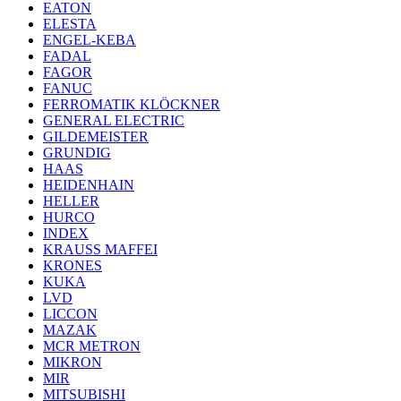
EATON
ELESTA
ENGEL-KEBA
FADAL
FAGOR
FANUC
FERROMATIK KLÖCKNER
GENERAL ELECTRIC
GILDEMEISTER
GRUNDIG
HAAS
HEIDENHAIN
HELLER
HURCO
INDEX
KRAUSS MAFFEI
KRONES
KUKA
LVD
LICCON
MAZAK
MCR METRON
MIKRON
MIR
MITSUBISHI