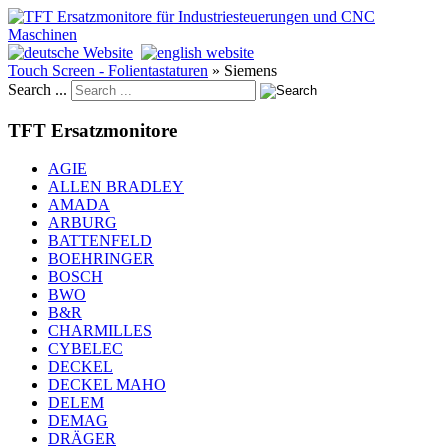
Touch Screen - Folientastaturen
»
Siemens
Search ...
TFT Ersatzmonitore
AGIE
ALLEN BRADLEY
AMADA
ARBURG
BATTENFELD
BOEHRINGER
BOSCH
BWO
B&R
CHARMILLES
CYBELEC
DECKEL
DECKEL MAHO
DELEM
DEMAG
DRÄGER