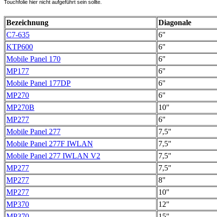
Touchfolie hier nicht aufgeführt sein sollte.
Bezeichnung
Diagonale
C7-635
6"
KTP600
6"
Mobile Panel 170
6"
MP177
6"
Mobile Panel 177DP
6"
MP270
6"
MP270B
10"
MP277
6"
Mobile Panel 277
7,5"
Mobile Panel 277F IWLAN
7,5"
Mobile Panel 277 IWLAN V2
7,5"
MP277
7,5"
MP277
8"
MP277
10"
MP370
12"
MP370
15"