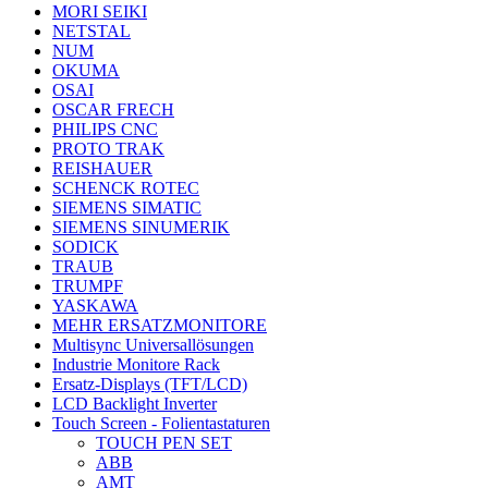
MORI SEIKI
NETSTAL
NUM
OKUMA
OSAI
OSCAR FRECH
PHILIPS CNC
PROTO TRAK
REISHAUER
SCHENCK ROTEC
SIEMENS SIMATIC
SIEMENS SINUMERIK
SODICK
TRAUB
TRUMPF
YASKAWA
MEHR ERSATZMONITORE
Multisync Universallösungen
Industrie Monitore Rack
Ersatz-Displays (TFT/LCD)
LCD Backlight Inverter
Touch Screen - Folientastaturen
TOUCH PEN SET
ABB
AMT