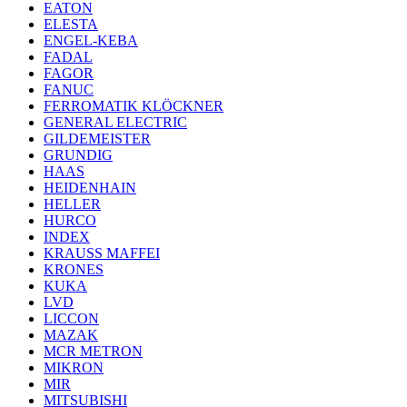
EATON
ELESTA
ENGEL-KEBA
FADAL
FAGOR
FANUC
FERROMATIK KLÖCKNER
GENERAL ELECTRIC
GILDEMEISTER
GRUNDIG
HAAS
HEIDENHAIN
HELLER
HURCO
INDEX
KRAUSS MAFFEI
KRONES
KUKA
LVD
LICCON
MAZAK
MCR METRON
MIKRON
MIR
MITSUBISHI