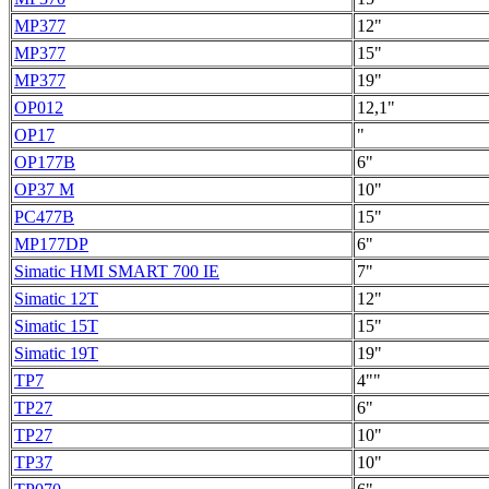
MP377
12"
MP377
15"
MP377
19"
OP012
12,1"
OP17
"
OP177B
6"
OP37 M
10"
PC477B
15"
MP177DP
6"
Simatic HMI SMART 700 IE
7"
Simatic 12T
12"
Simatic 15T
15"
Simatic 19T
19"
TP7
4""
TP27
6"
TP27
10"
TP37
10"