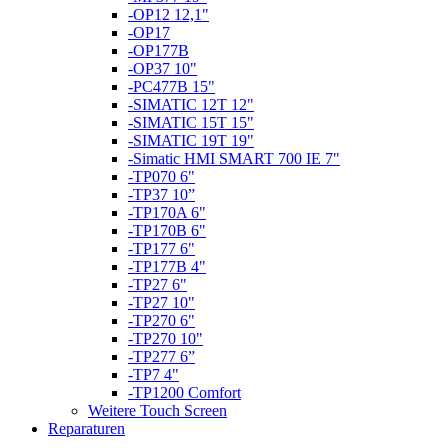
-OP12 12,1"
-OP17
-OP177B
-OP37 10"
-PC477B 15"
-SIMATIC 12T 12"
-SIMATIC 15T 15"
-SIMATIC 19T 19"
-Simatic HMI SMART 700 IE 7"
-TP070 6"
-TP37 10”
-TP170A 6"
-TP170B 6"
-TP177 6"
-TP177B 4"
-TP27 6"
-TP27 10"
-TP270 6"
-TP270 10"
-TP277 6”
-TP7 4"
-TP1200 Comfort
Weitere Touch Screen
Reparaturen