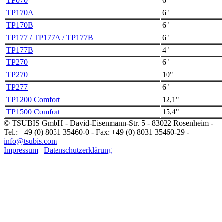
TP070
6"
TP170A
6"
TP170B
6"
TP177 / TP177A / TP177B
6"
TP177B
4"
TP270
6"
TP270
10"
TP277
6"
TP1200 Comfort
12,1"
TP1500 Comfort
15,4"
© TSUBIS GmbH - David-Eisenmann-Str. 5 - 83022 Rosenheim -
Tel.: +49 (0) 8031 35460-0 - Fax: +49 (0) 8031 35460-29 -
info@tsubis.com
Impressum
|
Datenschutzerklärung