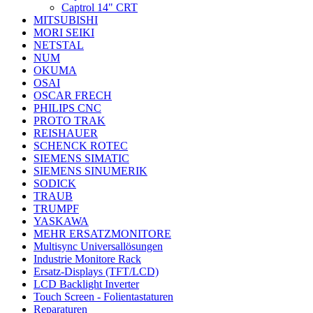
Captrol 14" CRT
MITSUBISHI
MORI SEIKI
NETSTAL
NUM
OKUMA
OSAI
OSCAR FRECH
PHILIPS CNC
PROTO TRAK
REISHAUER
SCHENCK ROTEC
SIEMENS SIMATIC
SIEMENS SINUMERIK
SODICK
TRAUB
TRUMPF
YASKAWA
MEHR ERSATZMONITORE
Multisync Universallösungen
Industrie Monitore Rack
Ersatz-Displays (TFT/LCD)
LCD Backlight Inverter
Touch Screen - Folientastaturen
Reparaturen