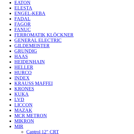
EATON
ELESTA
ENGEL-KEBA
FADAL
FAGOR
FANUC
FERROMATIK KLÖCKNER
GENERAL ELECTRIC
GILDEMEISTER
GRUNDIG
HAAS
HEIDENHAIN
HELLER
HURCO
INDEX
KRAUSS MAFFEI
KRONES
KUKA
LVD
LICCON
MAZAK
MCR METRON
MIKRON
MIR
Captrol 12" CRT