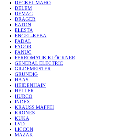
DECKEL MAHO
DELEM
DEMAG
DRÄGER
EATON
ELESTA
ENGEL-KEBA
FADAL
FAGOR
FANUC
FERROMATIK KLÖCKNER
GENERAL ELECTRIC
GILDEMEISTER
GRUNDIG
HAAS
HEIDENHAIN
HELLER
HURCO
INDEX
KRAUSS MAFFEI
KRONES
KUKA
LVD
LICCON
MAZAK