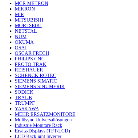
MCR METRON
MIKRON
MIR
MITSUBISHI
MORI SEIKI
NETSTAL
NUM
OKUMA
OSAI
OSCAR FRECH
PHILIPS CNC
PROTO TRAK
REISHAUER
SCHENCK ROTEC
SIEMENS SIMATIC
SIEMENS SINUMERIK
SODICK
TRAUB
TRUMPF
YASKAWA
MEHR ERSATZMONITORE
Multisync Universallösungen
Industrie Monitore Rack
Ersatz-Displays (TFT/LCD)
LCD Backlight Inverter