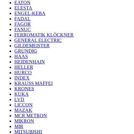
EATON
ELESTA
ENGEL-KEBA
FADAL
FAGOR
FANUC
FERROMATIK KLÖCKNER
GENERAL ELECTRIC
GILDEMEISTER
GRUNDIG
HAAS
HEIDENHAIN
HELLER
HURCO
INDEX
KRAUSS MAFFEI
KRONES
KUKA
LVD
LICCON
MAZAK
MCR METRON
MIKRON
MIR
MITSUBISHI