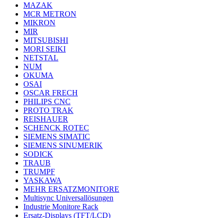
MAZAK
MCR METRON
MIKRON
MIR
MITSUBISHI
MORI SEIKI
NETSTAL
NUM
OKUMA
OSAI
OSCAR FRECH
PHILIPS CNC
PROTO TRAK
REISHAUER
SCHENCK ROTEC
SIEMENS SIMATIC
SIEMENS SINUMERIK
SODICK
TRAUB
TRUMPF
YASKAWA
MEHR ERSATZMONITORE
Multisync Universallösungen
Industrie Monitore Rack
Ersatz-Displays (TFT/LCD)