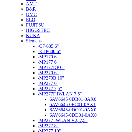
AMT
B&R
DMC
ELO
FUJITSU
HIGGSTEC
KUKA
Siemens
-C7-635 6"
-KTP600 6"
-MP170 6''
-MP177 6"
-MP177DP 6"
-MP270 6"
-MP270B 10"
-MP277 6''
-MP277 7,5"
-MP277F IWLAN 7,5"
6AV6645-0DB01-0AX0
6AV6645-0EC01-0AX1
6AV6645-0DC01-0AX0
6AV6645-0DD01-0AX0
-MP277 IWLAN V2, 7,5"
-MP277 8"
-MP277 10"