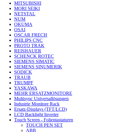
MITSUBISHI
MORI SEIKI
NETSTAL
NUM
OKUMA
OSAI
OSCAR FRECH
PHILIPS CNC
PROTO TRAK
REISHAUER
SCHENCK ROTEC
SIEMENS SIMATIC
SIEMENS SINUMERIK
SODICK
TRAUB
TRUMPF
YASKAWA
MEHR ERSATZMONITORE
Multisync Universallösungen
Industrie Monitore Rack
Ersatz-Displays (TFT/LCD)
LCD Backlight Inverter
Touch Screen - Folientastaturen
TOUCH PEN SET
ABB