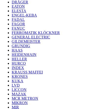
DRÄGER
EATON
ELESTA
ENGEL-KEBA
FADAL
FAGOR
FANUC
FERROMATIK KLÖCKNER
GENERAL ELECTRIC
GILDEMEISTER
GRUNDIG
HAAS
HEIDENHAIN
HELLER
HURCO
INDEX
KRAUSS MAFFEI
KRONES
KUKA
LVD
LICCON
MAZAK
MCR METRON
MIKRON
MIR