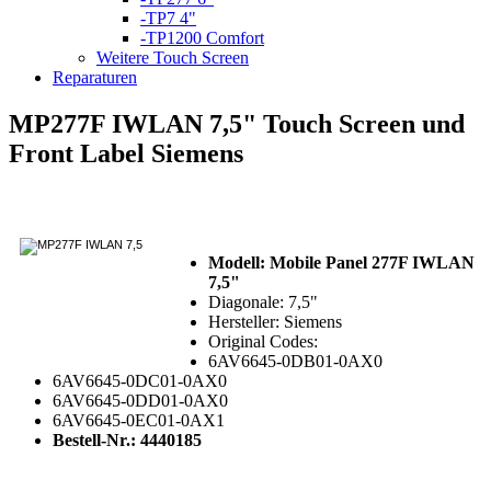
-TP7 4"
-TP1200 Comfort
Weitere Touch Screen
Reparaturen
MP277F IWLAN 7,5" Touch Screen und
Front Label Siemens
Modell: Mobile Panel 277F IWLAN
7,5"
Diagonale: 7,5"
Hersteller: Siemens
Original Codes:
6AV6645-0DB01-0AX0
6AV6645-0DC01-0AX0
6AV6645-0DD01-0AX0
6AV6645-0EC01-0AX1
Bestell-Nr.: 4440185