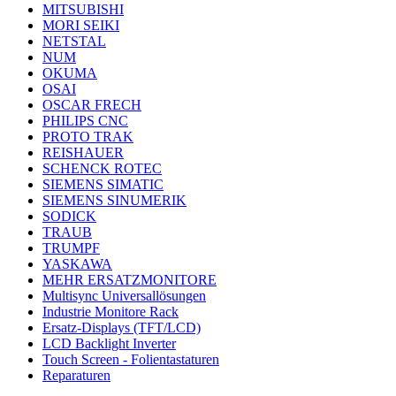
MITSUBISHI
MORI SEIKI
NETSTAL
NUM
OKUMA
OSAI
OSCAR FRECH
PHILIPS CNC
PROTO TRAK
REISHAUER
SCHENCK ROTEC
SIEMENS SIMATIC
SIEMENS SINUMERIK
SODICK
TRAUB
TRUMPF
YASKAWA
MEHR ERSATZMONITORE
Multisync Universallösungen
Industrie Monitore Rack
Ersatz-Displays (TFT/LCD)
LCD Backlight Inverter
Touch Screen - Folientastaturen
Reparaturen