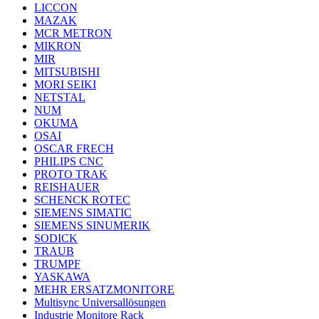
LICCON
MAZAK
MCR METRON
MIKRON
MIR
MITSUBISHI
MORI SEIKI
NETSTAL
NUM
OKUMA
OSAI
OSCAR FRECH
PHILIPS CNC
PROTO TRAK
REISHAUER
SCHENCK ROTEC
SIEMENS SIMATIC
SIEMENS SINUMERIK
SODICK
TRAUB
TRUMPF
YASKAWA
MEHR ERSATZMONITORE
Multisync Universallösungen
Industrie Monitore Rack