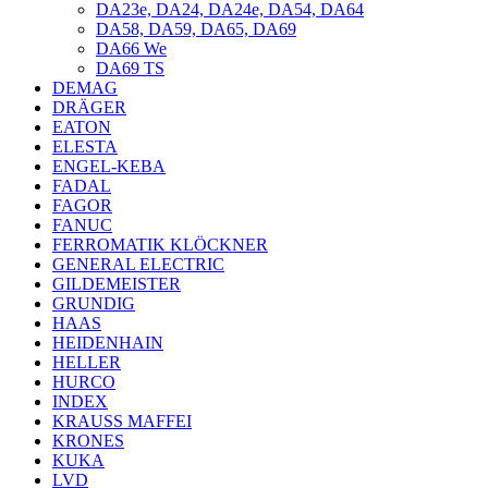
DA23e, DA24, DA24e, DA54, DA64
DA58, DA59, DA65, DA69
DA66 We
DA69 TS
DEMAG
DRÄGER
EATON
ELESTA
ENGEL-KEBA
FADAL
FAGOR
FANUC
FERROMATIK KLÖCKNER
GENERAL ELECTRIC
GILDEMEISTER
GRUNDIG
HAAS
HEIDENHAIN
HELLER
HURCO
INDEX
KRAUSS MAFFEI
KRONES
KUKA
LVD