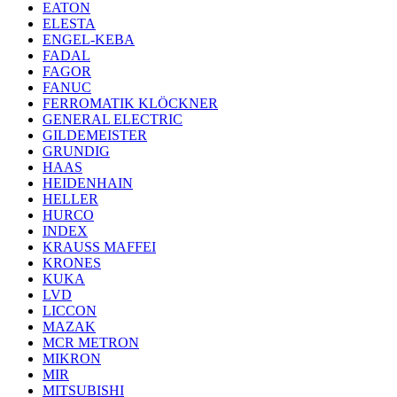
EATON
ELESTA
ENGEL-KEBA
FADAL
FAGOR
FANUC
FERROMATIK KLÖCKNER
GENERAL ELECTRIC
GILDEMEISTER
GRUNDIG
HAAS
HEIDENHAIN
HELLER
HURCO
INDEX
KRAUSS MAFFEI
KRONES
KUKA
LVD
LICCON
MAZAK
MCR METRON
MIKRON
MIR
MITSUBISHI