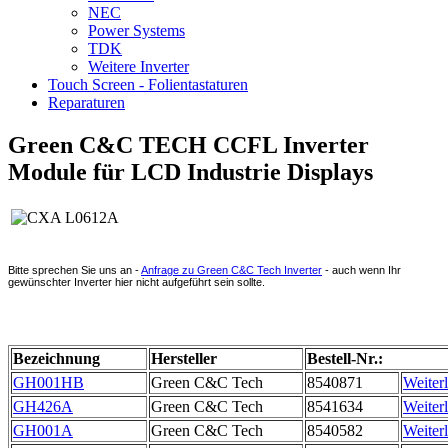
NEC
Power Systems
TDK
Weitere Inverter
Touch Screen - Folientastaturen
Reparaturen
Green C&C TECH CCFL Inverter
Module für LCD Industrie Displays
Bitte sprechen Sie uns an -
Anfrage zu Green C&C Tech Inverter
- auch wenn Ihr
gewünschter Inverter hier nicht aufgeführt sein sollte.
Bezeichnung
Hersteller
Bestell-Nr.:
GH001HB
Green C&C Tech
8540871
Weiter
GH426A
Green C&C Tech
8541634
Weiter
GH001A
Green C&C Tech
8540582
Weiter