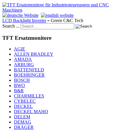
LCD Backlight Inverter
»
Green C&C Tech
Search ...
TFT Ersatzmonitore
AGIE
ALLEN BRADLEY
AMADA
ARBURG
BATTENFELD
BOEHRINGER
BOSCH
BWO
B&R
CHARMILLES
CYBELEC
DECKEL
DECKEL MAHO
DELEM
DEMAG
DRÄGER