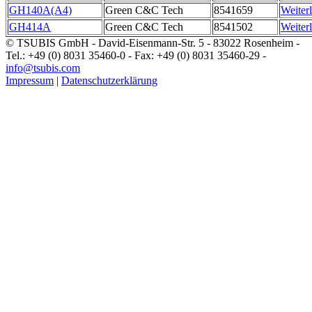
GH140A(A4)
Green C&C Tech
8541659
Weiter
GH414A
Green C&C Tech
8541502
Weiter
© TSUBIS GmbH - David-Eisenmann-Str. 5 - 83022 Rosenheim -
Tel.: +49 (0) 8031 35460-0 - Fax: +49 (0) 8031 35460-29 -
info@tsubis.com
Impressum
|
Datenschutzerklärung