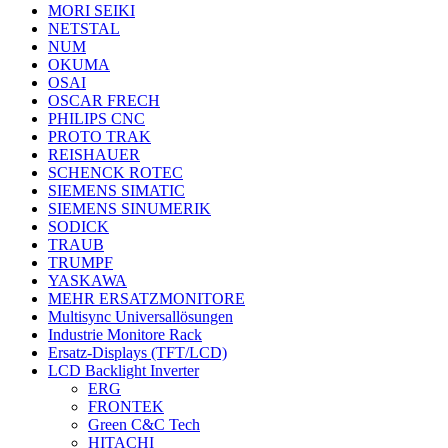
MORI SEIKI
NETSTAL
NUM
OKUMA
OSAI
OSCAR FRECH
PHILIPS CNC
PROTO TRAK
REISHAUER
SCHENCK ROTEC
SIEMENS SIMATIC
SIEMENS SINUMERIK
SODICK
TRAUB
TRUMPF
YASKAWA
MEHR ERSATZMONITORE
Multisync Universallösungen
Industrie Monitore Rack
Ersatz-Displays (TFT/LCD)
LCD Backlight Inverter
ERG
FRONTEK
Green C&C Tech
HITACHI