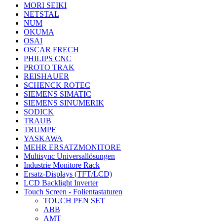
MORI SEIKI
NETSTAL
NUM
OKUMA
OSAI
OSCAR FRECH
PHILIPS CNC
PROTO TRAK
REISHAUER
SCHENCK ROTEC
SIEMENS SIMATIC
SIEMENS SINUMERIK
SODICK
TRAUB
TRUMPF
YASKAWA
MEHR ERSATZMONITORE
Multisync Universallösungen
Industrie Monitore Rack
Ersatz-Displays (TFT/LCD)
LCD Backlight Inverter
Touch Screen - Folientastaturen
TOUCH PEN SET
ABB
AMT