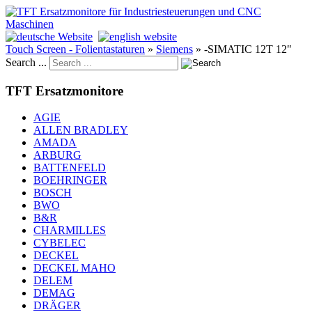
Touch Screen - Folientastaturen
»
Siemens
»
-SIMATIC 12T 12"
Search ...
TFT Ersatzmonitore
AGIE
ALLEN BRADLEY
AMADA
ARBURG
BATTENFELD
BOEHRINGER
BOSCH
BWO
B&R
CHARMILLES
CYBELEC
DECKEL
DECKEL MAHO
DELEM
DEMAG
DRÄGER