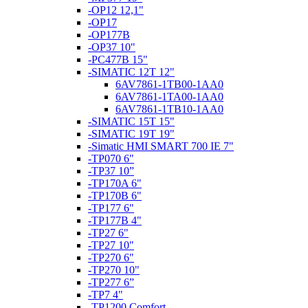
-OP12 12,1"
-OP17
-OP177B
-OP37 10"
-PC477B 15"
-SIMATIC 12T 12"
6AV7861-1TB00-1AA0
6AV7861-1TA00-1AA0
6AV7861-1TB10-1AA0
-SIMATIC 15T 15"
-SIMATIC 19T 19"
-Simatic HMI SMART 700 IE 7"
-TP070 6"
-TP37 10”
-TP170A 6"
-TP170B 6"
-TP177 6"
-TP177B 4"
-TP27 6"
-TP27 10"
-TP270 6"
-TP270 10"
-TP277 6”
-TP7 4"
-TP1200 Comfort