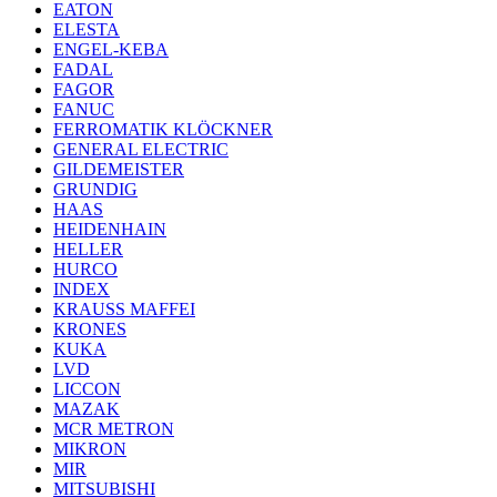
EATON
ELESTA
ENGEL-KEBA
FADAL
FAGOR
FANUC
FERROMATIK KLÖCKNER
GENERAL ELECTRIC
GILDEMEISTER
GRUNDIG
HAAS
HEIDENHAIN
HELLER
HURCO
INDEX
KRAUSS MAFFEI
KRONES
KUKA
LVD
LICCON
MAZAK
MCR METRON
MIKRON
MIR
MITSUBISHI