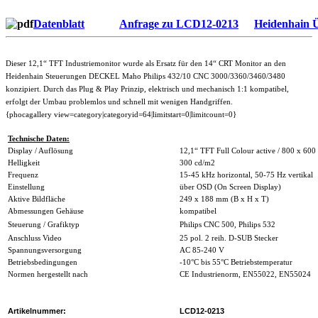
Datenblatt
Anfrage zu LCD12-0213
Heidenhain Ü
Dieser 12,1“ TFT Industriemonitor wurde als Ersatz für den 14“ CRT Monitor an den
Heidenhain Steuerungen DECKEL Maho Philips 432/10 CNC 3000/3360/3460/3480
konzipiert. Durch das Plug & Play Prinzip, elektrisch und mechanisch 1:1 kompatibel,
erfolgt der Umbau problemlos und schnell mit wenigen Handgriffen.
{phocagallery view=category|categoryid=64|limitstart=0|limitcount=0}
Technische Daten:
Display / Auflösung
12,1“ TFT Full Colour active / 800 x 600 
Helligkeit
300 cd/m2
Frequenz
15-45 kHz horizontal, 50-75 Hz vertikal
Einstellung
über OSD (On Screen Display)
Aktive Bildfläche
249 x 188 mm (B x H x T)
Abmessungen Gehäuse
kompatibel
Steuerung / Grafiktyp
Philips CNC 500, Philips 532
Anschluss Video
25 pol. 2 reih. D-SUB Stecker
Spannungsversorgung
AC 85-240 V
Betriebsbedingungen
-10°C bis 55°C Betriebstemperatur
Normen hergestellt nach
CE Industrienorm, EN55022, EN55024
Artikelnummer:
LCD12-0213