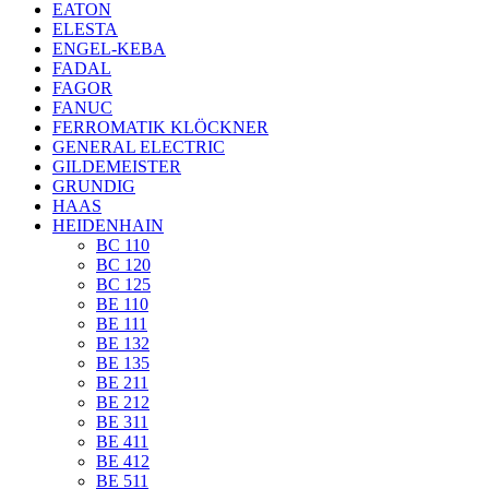
EATON
ELESTA
ENGEL-KEBA
FADAL
FAGOR
FANUC
FERROMATIK KLÖCKNER
GENERAL ELECTRIC
GILDEMEISTER
GRUNDIG
HAAS
HEIDENHAIN
BC 110
BC 120
BC 125
BE 110
BE 111
BE 132
BE 135
BE 211
BE 212
BE 311
BE 411
BE 412
BE 511