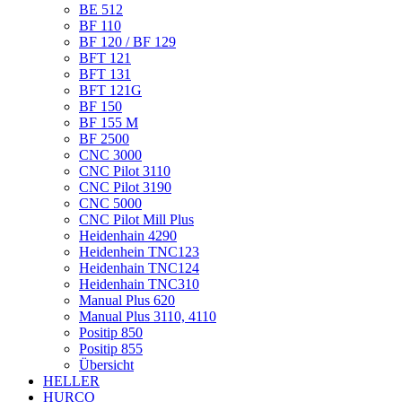
BE 512
BF 110
BF 120 / BF 129
BFT 121
BFT 131
BFT 121G
BF 150
BF 155 M
BF 2500
CNC 3000
CNC Pilot 3110
CNC Pilot 3190
CNC 5000
CNC Pilot Mill Plus
Heidenhain 4290
Heidenhein TNC123
Heidenhain TNC124
Heidenhain TNC310
Manual Plus 620
Manual Plus 3110, 4110
Positip 850
Positip 855
Übersicht
HELLER
HURCO