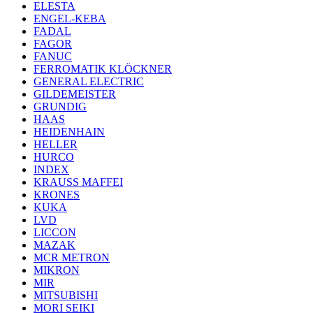
ELESTA
ENGEL-KEBA
FADAL
FAGOR
FANUC
FERROMATIK KLÖCKNER
GENERAL ELECTRIC
GILDEMEISTER
GRUNDIG
HAAS
HEIDENHAIN
HELLER
HURCO
INDEX
KRAUSS MAFFEI
KRONES
KUKA
LVD
LICCON
MAZAK
MCR METRON
MIKRON
MIR
MITSUBISHI
MORI SEIKI