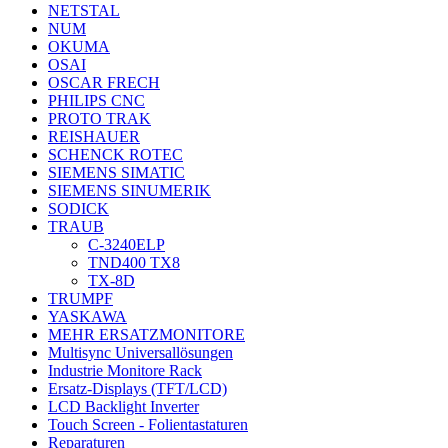
NETSTAL
NUM
OKUMA
OSAI
OSCAR FRECH
PHILIPS CNC
PROTO TRAK
REISHAUER
SCHENCK ROTEC
SIEMENS SIMATIC
SIEMENS SINUMERIK
SODICK
TRAUB
C-3240ELP
TND400 TX8
TX-8D
TRUMPF
YASKAWA
MEHR ERSATZMONITORE
Multisync Universallösungen
Industrie Monitore Rack
Ersatz-Displays (TFT/LCD)
LCD Backlight Inverter
Touch Screen - Folientastaturen
Reparaturen