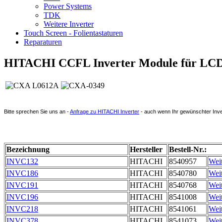
Power Systems
TDK
Weitere Inverter
Touch Screen - Folientastaturen
Reparaturen
HITACHI CCFL Inverter Module für LCD 
Bitte sprechen Sie uns an -
Anfrage zu HITACHI Inverter
- auch wenn Ihr gewünschter Invert
Bezeichnung
Hersteller
Bestell-Nr.:
INVC132
HITACHI
8540957
Weit
INVC186
HITACHI
8540780
Weit
INVC191
HITACHI
8540768
Weit
INVC196
HITACHI
8541008
Weit
INVC218
HITACHI
8541061
Weit
INVC378
HITACHI
8541073
Weit