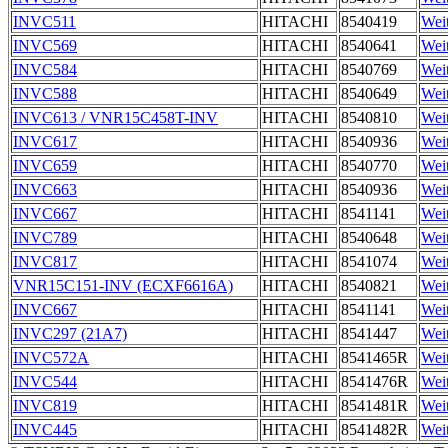
INVC511
HITACHI
8540419
Weit
INVC569
HITACHI
8540641
Weit
INVC584
HITACHI
8540769
Weit
INVC588
HITACHI
8540649
Weit
INVC613 / VNR15C458T-INV
HITACHI
8540810
Weit
INVC617
HITACHI
8540936
Weit
INVC659
HITACHI
8540770
Weit
INVC663
HITACHI
8540936
Weit
INVC667
HITACHI
8541141
Weit
INVC789
HITACHI
8540648
Weit
INVC817
HITACHI
8541074
Weit
VNR15C151-INV (ECXF6616A)
HITACHI
8540821
Weit
INVC667
HITACHI
8541141
Weit
INVC297 (21A7)
HITACHI
8541447
Weit
INVC572A
HITACHI
8541465R
Weit
INVC544
HITACHI
8541476R
Weit
INVC819
HITACHI
8541481R
Weit
INVC445
HITACHI
8541482R
Weit