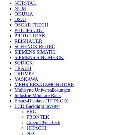
NETSTAL
NUM
OKUMA
OSAI
OSCAR FRECH
PHILIPS CNC
PROTO TRAK
REISHAUER
SCHENCK ROTEC
SIEMENS SIMATIC
SIEMENS SINUMERIK
SODICK
TRAUB
TRUMPF
YASKAWA
MEHR ERSATZMONITORE
Multisync Universallösungen
Industrie Monitore Rack
Ersatz-Displays (TFT/LCD)
LCD Backlight Inverter
ERG
FRONTEK
Green C&C Tech
HITACHI
NEC