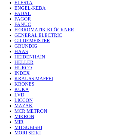
ELESTA
ENGEL-KEBA
FADAL
FAGOR
FANUC
FERROMATIK KLÖCKNER
GENERAL ELECTRIC
GILDEMEISTER
GRUNDIG
HAAS
HEIDENHAIN
HELLER
HURCO
INDEX
KRAUSS MAFFEI
KRONES
KUKA
LVD
LICCON
MAZAK
MCR METRON
MIKRON
MIR
MITSUBISHI
MORI SEIKI